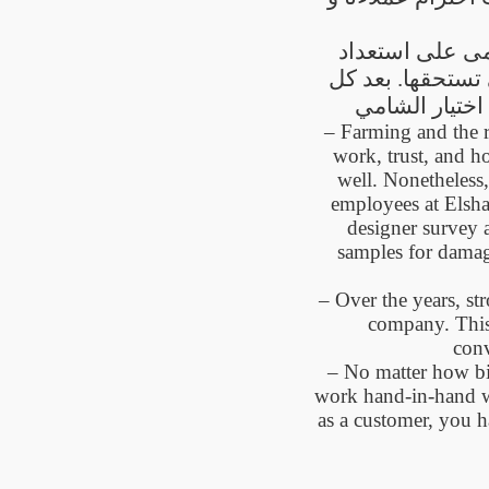
امى على استعداد
 تستحقها. بعد كل
– Farming and the re
work, trust, and ho
well. Nonetheless,
employees at Elsha
designer survey 
samples for damag
– Over the years, s
company. This 
conv
– No matter how big
work hand-in-hand wi
as a customer, you h