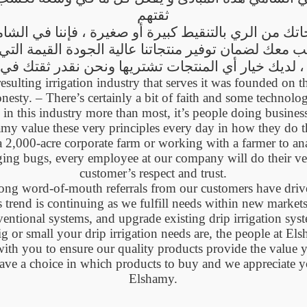
ثقتهم
اتك من الري بالتنقيط كبيرة أو صغيرة ، فإننا في الش
نب معك لضمان توفير منتجاتنا عالية الجودة القيمة التي
sulting irrigation industry that serves it was founded on t
nesty. – There’s certainly a bit of faith and some technolo
 in this industry more than most, it’s people doing busine
my value these very principles every day in how they do th
a 2,000-acre corporate farm or working with a farmer to ana
ing bugs, every employee at our company will do their ver
customer’s respect and trust.
trong word-of-mouth referrals from our customers have driv
trend is continuing as we fulfill needs within new market
entional systems, and upgrade existing drip irrigation sys
 or small your drip irrigation needs are, the people at El
th you to ensure our quality products provide the value yo
ave a choice in which products to buy and we appreciate y
Elshamy.